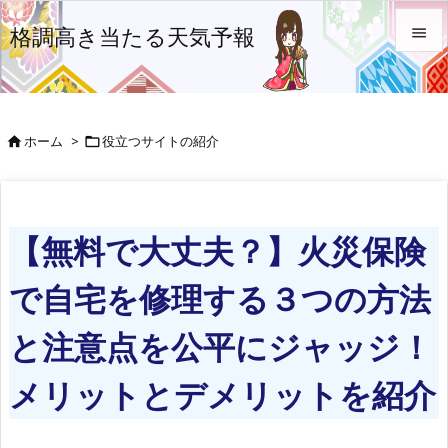
格調高き当たる天気予報


メニュ

ホーム
>
役立つサイトの紹介


前へ

次へ
【無料で大丈夫？】火災保険

検索
で自宅を修理する３つの方法
と注意点を公平にジャッジ！
メリットとデメリットを紹介