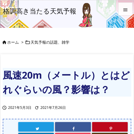
格調高き当たる天気予報


メニュ

ホーム
>
天気予報の話題、雑学


前へ

次へ
風速20m（メートル）とはど

検索
れぐらいの風？影響は？
2021年5月3日
2021年7月26日

