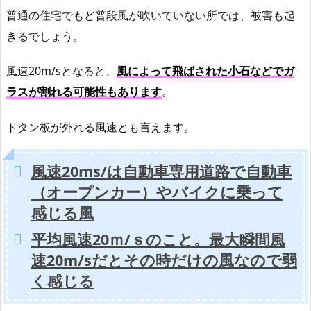
普通の住宅でもど普段風が吹いていない所では、被害も起
きるでしょう。
風速20m/sとなると、
風によって飛ばされた小石などでガ
ラスが割れる可能性もあります
。
トタン板が外れる風速とも言えます。
風速20ms/は自動車専用道路で自動車
（オープンカー）やバイクに乗って
感じる風
平均風速20ｍ/ｓのこと。最大瞬間風
速20m/sだとその時だけの風なので弱
く感じる