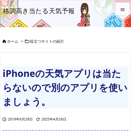
格調高き当たる天気予報


メニュ

ホーム
>
役立つサイトの紹介


前へ

次へ
iPhoneの天気アプリは当た

検索
らないので別のアプリを使い
ましょう。
2019年6月29日
2025年4月26日

