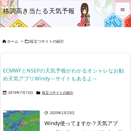
格調高き当たる天気予報


メニュ

ホーム
>
役立つサイトの紹介


前へ

次へ
ECMWFとNSEPの天気予報がわかるオシャレなお勧

め天気アプリWindy～サイトもあるよ～
検索
2019年7月13日
役立つサイトの紹介


2020年2月23日

Windy使ってますか？
天気アプ