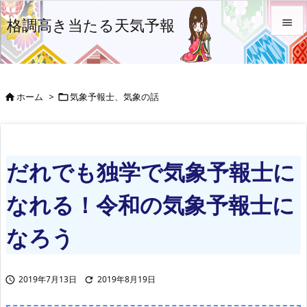
格調高き当たる天気予報


メニュ

ホーム
>
気象予報士、気象の話


前へ

次へ
だれでも独学で気象予報士に

検索
なれる！令和の気象予報士に
なろう
2019年7月13日
2019年8月19日

