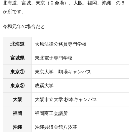
北海道、宮城、東京（２会場）、大阪、福岡、沖縄 の６
か所です。
令和元年の場合だと
北海道
⼤原法律公務員専⾨学校
宮城県
東北電⼦専⾨学校
東京①
東京⼤学 駒場キャンパス
東京②
成蹊⼤学
大阪
⼤阪市⽴⼤学 杉本キャンパス
福岡
福岡商工会議所
沖縄
沖縄共済会館八汐荘